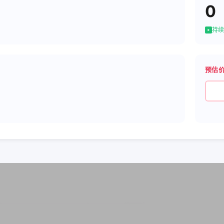
0
持续
预估