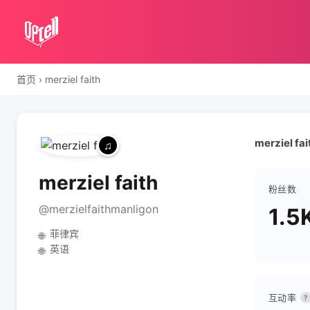
首页
›
merziel faith
merziel fa
merziel faith
粉丝数
@merzielfaithmanligon
1.5
菲律宾
🌐
英语
🌐
互动率
?