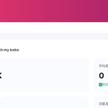
ith my bebe
平均
K
0
高表
月度