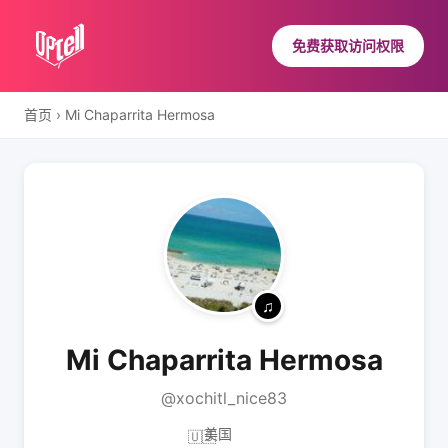
免费获取访问权限
首页
›
Mi Chaparrita Hermosa
Mi Chaparrita Hermosa
@xochitl_nice83
美国
🇺🇸