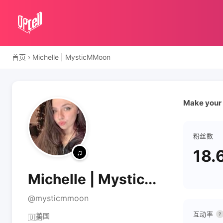
首页
›
Michelle | MysticMMoon
Make your l
粉丝数
18.
Michelle | Mystic...
@mysticmmoon
互动率
?
美国
🇺🇸