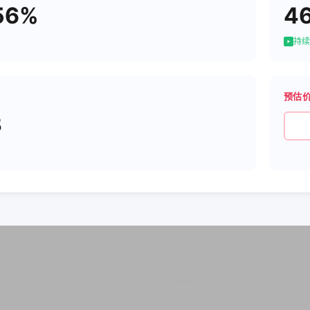
56%
4
持续
预估
3