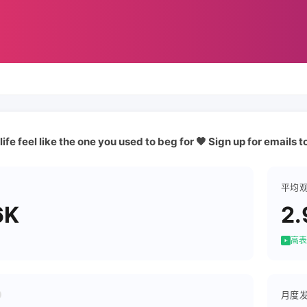
ife feel like the one you used to beg for 🖤 Sign up for emails 
平均
6K
2.
高表
月度