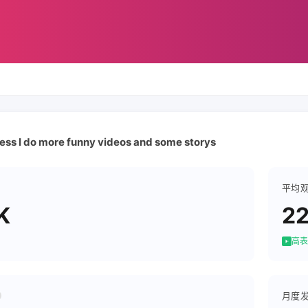
ess I do more funny videos and some storys
平均
K
22
高表
月度