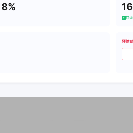
18%
16
持续
预估