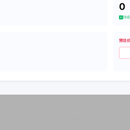
0
持续
预估