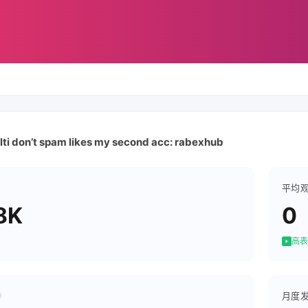
ulti don’t spam likes my second acc: rabexhub
平均
8K
0
高表
月度