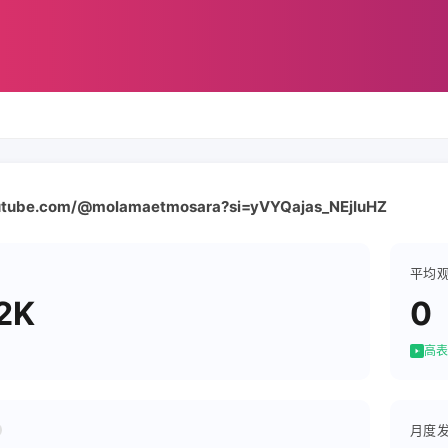
outube.com/@molamaetmosara?si=yVYQajas_NEjIuHZ
平均
2K
0
高表
月度