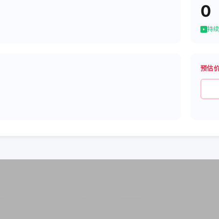
0
持续
预估