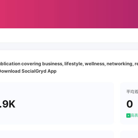
ublication covering business, lifestyle, wellness, networking, 
Download SocialGryd App
平均
.9K
0
高表