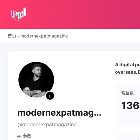
首页
›
modernexpatmagazine
A digital p
overseas. 
粉丝数
136
modernexpatmag...
@modernexpatmagazine
泰国
🌐