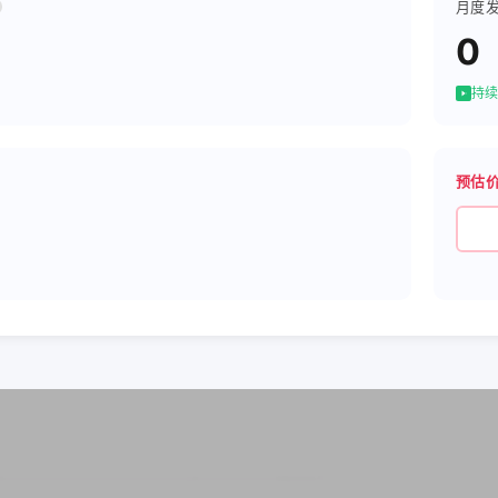
月度
0
持续
预估