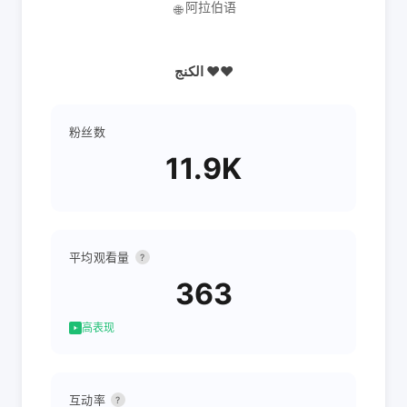
阿拉伯语
🌐
الكنج ♥♥
粉丝数
11.9K
平均观看量
?
363
高表现
互动率
?