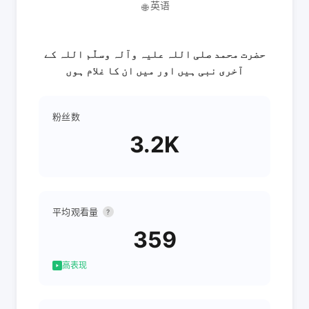
英语
🌐
حضرت محمد صلی اللہ علیہ وآلہ وسلّم اللہ کے
آخری نبی ہیں اور میں ان کا غلام ہوں
粉丝数
3.2K
平均观看量
?
359
高表现