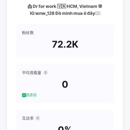
📩 Dr for work 🇻🇳 HCM, Vietnam 🌸
IG:wnw_128 Đồ mình mua ở đây👇🏻
粉丝数
72.2K
平均观看量
?
0
高表现
互动率
?
0%