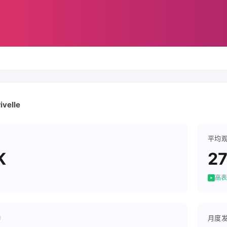
ivelle
平均
K
2
高表
月度