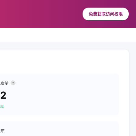
免费获取访问权限
观看量
?
72
现
发布