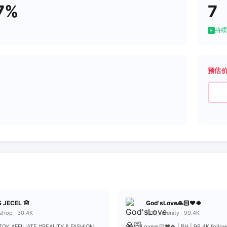
7%
7
持续
预估
 JECEL 🪬
God'sLove🙏🏻❤️🍀
shop · 30.4K
@11_serenity · 99.4K
KTOK AFFILIATE #BEAUTY & FASHION
God'sLove🙏🏻❤️🍀 | PH | 99.4K follo