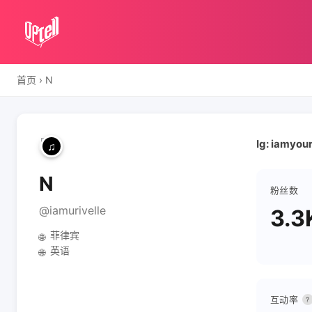
首页
›
N
Ig: iamyour
N
粉丝数
@iamurivelle
3.3
菲律宾
🌐
英语
🌐
互动率
?