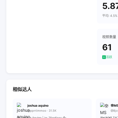
5.8
平均: 4.5%
视频数量
61
活跃
相似达人
joshua aquino
🪬MS
@pprriimmoo · 31.5K
@8jc
fb: Joshua Aquino | ig: 2fordjoss 📩:
💯 LEGIT TI