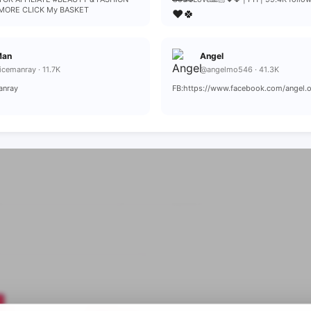
MORE CLICK My BASKET
Man
Angel
cemanray · 11.7K
@angelmo546 · 41.3K
anray
FB:https://www.facebook.com/angel.o