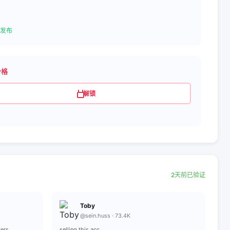
发布
价格
解锁
2天前已验证
Toby
@sein.huss · 73.4K
wers
selling this acc