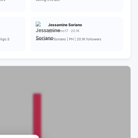
Jessamine Soriano
@jessamo17 · 20.1K
ligo.5
Jessamine Soriano | PH | 20.1K followers