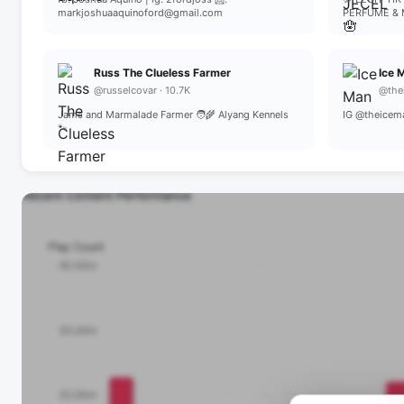
markjoshuaaquinoford@gmail.com
PERFUME & 
Russ The Clueless Farmer
Ice 
@russelcovar · 10.7K
@thei
Jams and Marmalade Farmer 🧑‍🌾 Alyang Kennels
IG @theicem
🐾