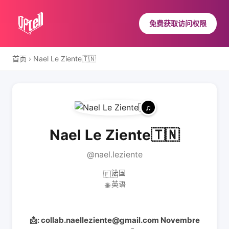
免费获取访问权限
首页
›
Nael Le Ziente🇹🇳
Nael Le Ziente🇹🇳
@nael.leziente
法国
🇫🇷
英语
🌐
📩: collab.naelleziente@gmail.com Novembre