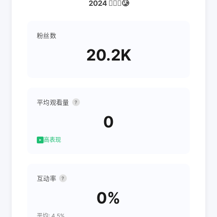
2024 🤵🏽‍♂️🥲
粉丝数
20.2K
平均观看量
?
0
高表现
互动率
?
0%
平均: 4.5%