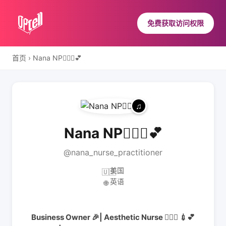
免费获取访问权限
首页
›
Nana NP👩🏾‍⚕️💕
Nana NP👩🏾‍⚕️💕
@nana_nurse_practitioner
美国
🇺🇸
英语
🌐
Business Owner 🎉| Aesthetic Nurse 👩🏾‍⚕️ 💉💕