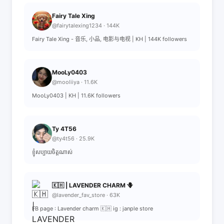
Fairy Tale Xing
@fairytalexing1234 · 144K
Fairy Tale Xing - 音乐, 小品, 电影与电视 | KH | 144K followers
MooLy0403
@mooliiya · 11.6K
MooLy0403 | KH | 11.6K followers
Ty 4T56
@ty4t56 · 25.9K
ខ្ញំុសប្បាយចិត្តណាស់
🇰🇭 | LAVENDER CHARM 🪻
@lavender_fav_store · 63K
FB page : Lavender charm 🇰🇭 ig : janple store