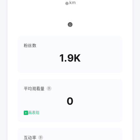
km
🌐
🏐
粉丝数
1.9K
平均观看量
?
0
高表现
互动率
?