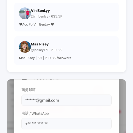
Vin BenLyy
@vinbenlyy · 635.5K
❤️Acc Fb Vin BenLyy ❤️
Mss Pisey
@jeesey171 · 219.3K
Mss Pisey | KH | 219.3K followers
📩 查看联系信息
商务邮箱
电话 / WhatsApp