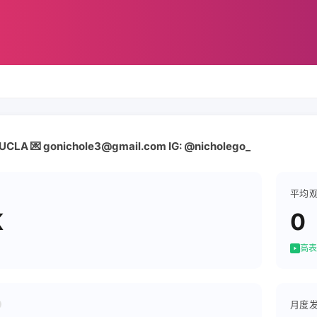
 UCLA 💌 gonichole3@gmail.com IG: @nicholego_
平均
K
0
高表
月度