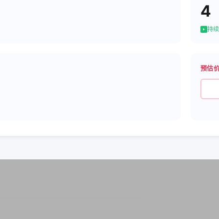
4
持续
预估