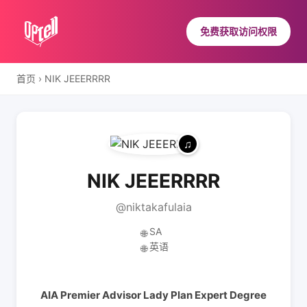
免费获取访问权限
首页
›
NIK JEEERRRR
NIK JEEERRRR
@niktakafulaia
SA
🌐
英语
🌐
AIA Premier Advisor Lady Plan Expert Degree