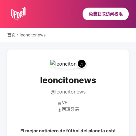
免费获取访问权限
首页
›
leoncitonews
leoncitonews
@leoncitonews
VE
🌐
西班牙语
🌐
El mejor noticiero de fútbol del planeta está