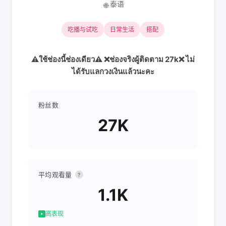
泰语
🌐
吃播与试吃
日常生活
搭配
⚠️ใช้ช่องนี้ช่องเดียว⚠️ ❌ช่องจริงผู้ติดตาม 27k❌ ไม่
ได้รับแลกวงเงินแล้วนะคะ
粉丝数
27K
平均观看量
?
1.1K
高表现