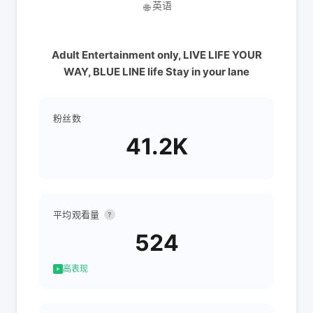
英语
🌐
Adult Entertainment only, LIVE LIFE YOUR
WAY, BLUE LINE life Stay in your lane
粉丝数
41.2K
平均观看量
?
524
高表现