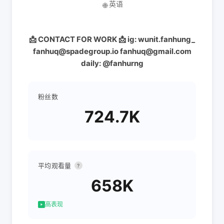
英语
🌐
📩 CONTACT FOR WORK 📩 ig: wunit.fanhung_
fanhuq@spadegroup.io fanhuq@gmail.com
daily: @fanhurng
粉丝数
724.7K
平均观看量
?
658K
高表现