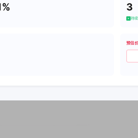
1%
3
持续
预估