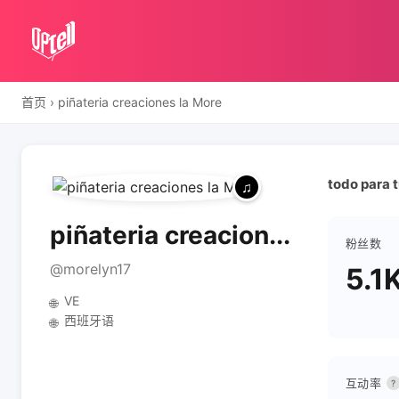
首页
›
piñateria creaciones la More
todo para 
piñateria creacion...
粉丝数
@morelyn17
5.1
VE
🌐
西班牙语
🌐
互动率
?