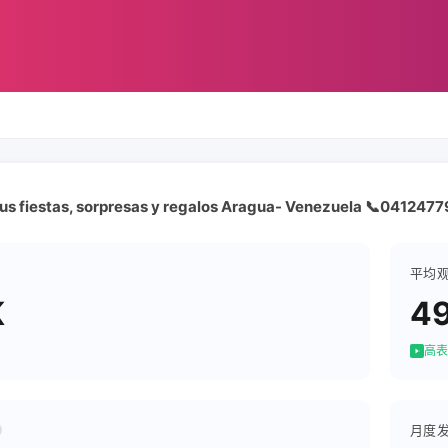
tus fiestas, sorpresas y regalos Aragua- Venezuela 📞041247
平均
K
4
高表
月度