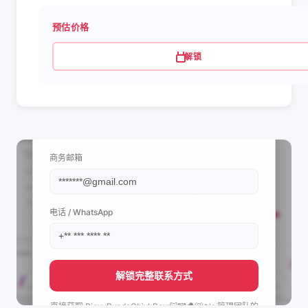
预估价格
解锁
📩 查看联系信息
商务邮箱
电话 / WhatsApp
解锁完整联系方式
直接获取
PigxyPxndaChixkBexr🐷🐼🐣🐻‍❄️'s
管理团队的