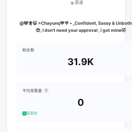
英语
🌐
@🐼🐥🐷 >Chayunq💚🌹 • _Confident, Sassy & Unbot
😎, I don't need your approval , i got mine🤣
粉丝数
31.9K
平均观看量
?
0
高表现