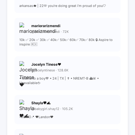
arkansas🐗 | 22🫶 you’re doing great i’m proud of you🤍
mariorarizmendi
@mariorarizmendi · 72K
10k ✅ 20k ✅ 30k ✅ 40k✅ 50k✅ 60k✅ 70k✅ 80k 🔒 Aspire to
inspire 🇲🇽
Jocelyn Tinese❤️
@jocelyntinese · 128.6K
• Mama to a boy💙 • 24 | TX | ✝️ • NREMT-B 🚑🚨 •
Unavailable🖕
Shayla🖤🌊
@babygirl.shay12 · 105.2K
•KCMO📍 ❤️Landon❤️