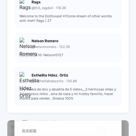
Rags
@th3_ragdoll · 119.3K
Welcome to the Dollhouse! 🍉Come dream of other worlds
with me🍉 Rags | 27
Nelson Romero
@nelsonromero · 122.3K
🇸🇻|🇺🇸🗽 IG: Nelsonr0127
Esthelita Hdez. Ortiz
@esthelitahdezortiz · 130.8K
Soy mama de dos y abuelita de 5 nietos,,,3 hermosas nińas y
2 hermosos nińos , ama de casa y mi hobby favorito, hacer
mońos para vender , Sinaloa 100%
📩 查看联系信息
商务邮箱