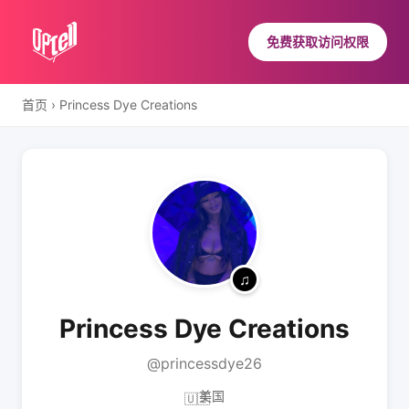
免费获取访问权限
首页
›
Princess Dye Creations
Princess Dye Creations
@princessdye26
美国
🇺🇸