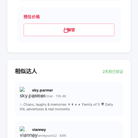
预估价格
解锁
相似达人
2天前已验证
sky.parmer
@sky.parmer · 116.4K
✨ Chaos, laughs & memories 👨‍👩‍👧‍👧 Family of 5 🎥 Daily
life, adventures & real moments
vianney
@vianneysolis2 · 84K