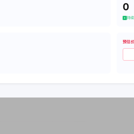
0
持续
预估