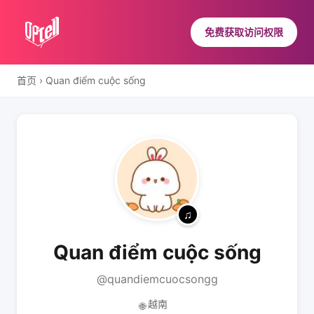
免费获取访问权限
首页
›
Quan điểm cuộc sống
Quan điểm cuộc sống
@quandiemcuocsongg
越南
🌐