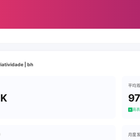
iatividade | bh
平均
3K
9
高表
月度