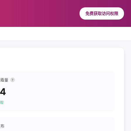
免费获取访问权限
观看量
?
74
现
发布