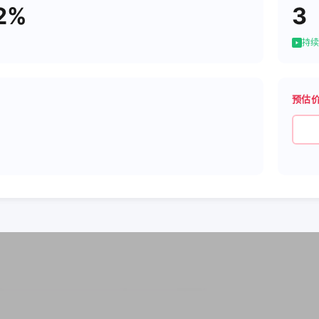
2%
3
持续
预估