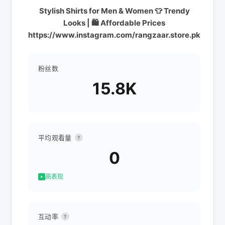
Stylish Shirts for Men & Women 👕 Trendy
Looks | 🛍️ Affordable Prices
https://www.instagram.com/rangzaar.store.pk
粉丝数
15.8K
平均观看量
?
0
高表现
互动率
?