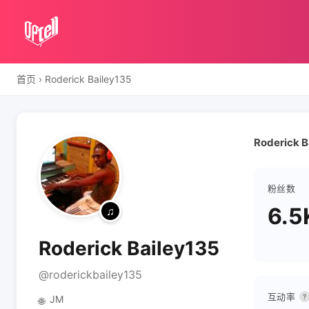
首页
›
Roderick Bailey135
Roderick B
粉丝数
6.5
Roderick Bailey135
@roderickbailey135
互动率
?
JM
🌐