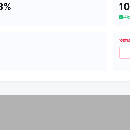
8%
10
持续
预估