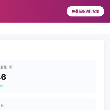
免费获取访问权限
观看量
?
46
现
发布