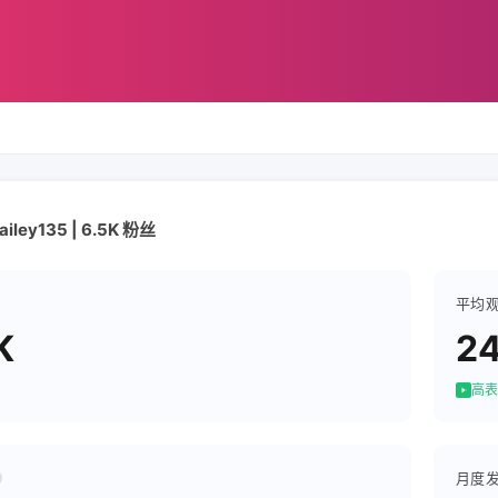
ailey135 | 6.5K 粉丝
平均
K
2
高表
月度