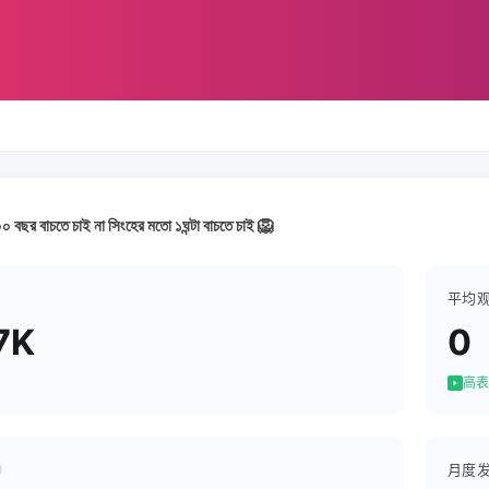
০ বছর বাচতে চাই না সিংহের মতো ১ঘন্টা বাচতে চাই 🦁
平均
7K
0
高表
月度