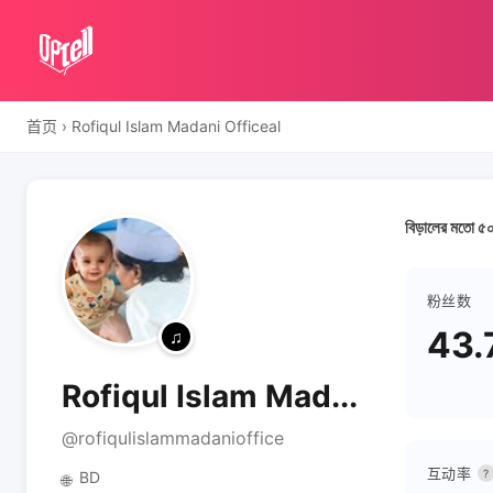
首页
›
Rofiqul Islam Madani Officeal
বিড়ালের মতো ৫০
粉丝数
43.
Rofiqul Islam Mad...
@rofiqulislammadanioffice
互动率
?
BD
🌐