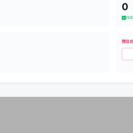
0
持续
预估