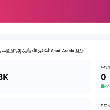
#سعودي_وافتخر🇸🇦 "أَسْتَغْفِرُ اللَّهَ وَأَتُوبُ إِلَيْهِ" Saudi Arabia 🇸🇦•
平均
3K
0
高表
月度