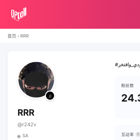
首页
›
RRR
粉丝数
24.
RRR
@r242v
互动率
?
SA
🌐