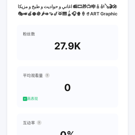
اغاني و حواديت و طبخ و مزيكا 📻🎞️🎁📺🎼🎸🎻🪕🎬🎤
🎭🎺🍏🥥🍇🌶️🥑🍠🎷🥁🎹🪀🎧🍿🍦🥤ART Graphic
粉丝数
27.9K
平均观看量
?
0
高表现
互动率
?
0%