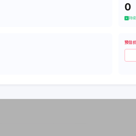
0
持续
预估