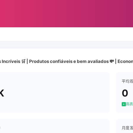
s Incríveis 🛒 | Produtos confiáveis e bem avaliados 💸 | Econ
平均
K
0
高表
月度