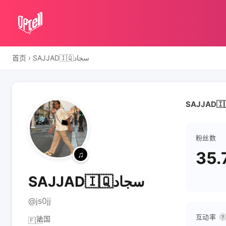
首页
›
SAJJAD🇮🇶سجاد
粉丝数
35.
SAJJAD🇮🇶سجاد
@js0jj
互动率
?
法国
🇫🇷