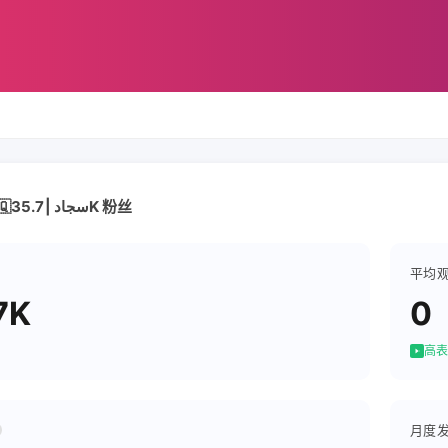
SAJJAD🇮🇶سجاد | 35.7K 粉丝
平均
7K
0
高表
月度