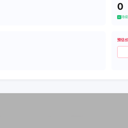
0
持续
预估