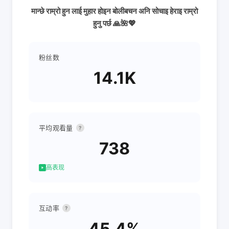
मान्छे राम्रो हुन लाई मुहार होइन बोलीबचन अनि सोचाइ हेराइ राम्रो
हुनु पर्छ 🙏🌺💖
粉丝数
14.1K
平均观看量
?
738
高表现
互动率
?
45.4%