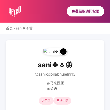
免费获取访问权限
首页
›
sani🍀🌷🦋
sani🍀🌷🦋
@sanikopilabhujelni13
马来西亚
🌐
英语
🌐
对口型
日常生活