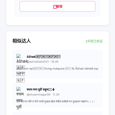
解锁
相似达人
2天前已验证
ãšhøk🇳🇵🇲🇾🇳🇵🇲🇾
@ashokkarki501 · 18.4K
🙏🏻from npl🇳🇵🇲🇾living malaysia 🇲🇾 fb Ãśhøk kãrkèê lop
u guys
श्याम मगर पुर्वी रुकुम🤷‍♀️🤷‍
@shyammagar39 · 11.2K
अरु को मन पनि त मेरो जस्तै दुखछ होला तेसैले कसैको मन दुखाउन चाहान्न।।।।