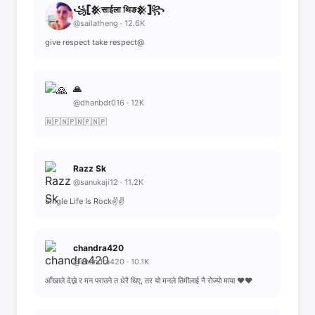
꧁𓊈𒆜साईला थिङ𒆜𓊉꧂
@sailatheng · 12.6K
give respect take respect@
🙏
@dhanbdr016 · 12K
🇳🇵🇳🇵🇳🇵🇳🇵
Razz Sk
@sanukaji12 · 11.2K
Single Life Is Rock✌️✌️
chandra420
@chandra420 · 10.1K
आँखाले देख्ने र मन पराउने त धेरै थिए, तर यो मनले तिमीलाई नै रोज्यो माया ❤️❤️