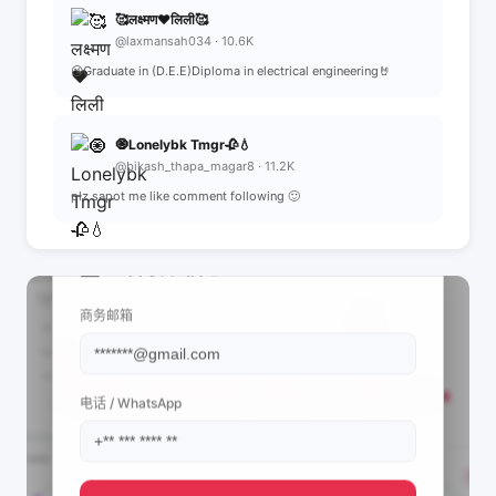
🥰लक्ष्मण❤️लिली🥰
@laxmansah034 · 10.6K
😘Graduate in (D.E.E)Diploma in electrical engineering🤘
🧿Lonelybk Tmgr🥀💧
@bikash_thapa_magar8 · 11.2K
plz sapot me like comment following 🙂
📩 查看联系信息
商务邮箱
电话 / WhatsApp