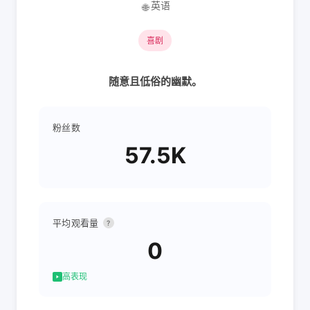
英语
🌐
喜剧
随意且低俗的幽默。
粉丝数
57.5K
平均观看量
?
0
高表现