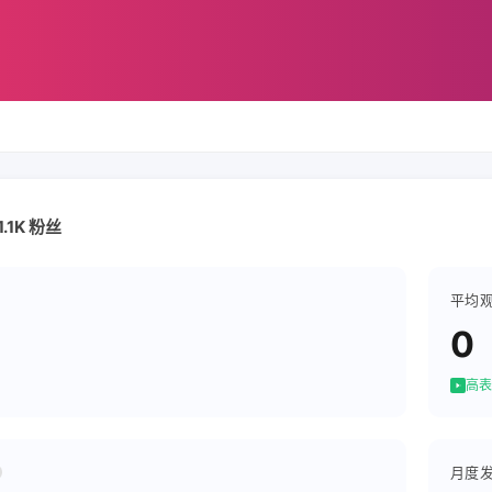
1.1K 粉丝
平均
0
高表
月度