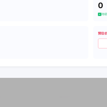
0
持续
预估