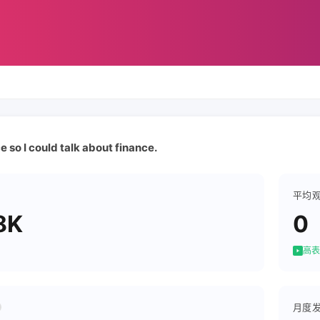
ce so I could talk about finance.
平均
8K
0
高表
月度