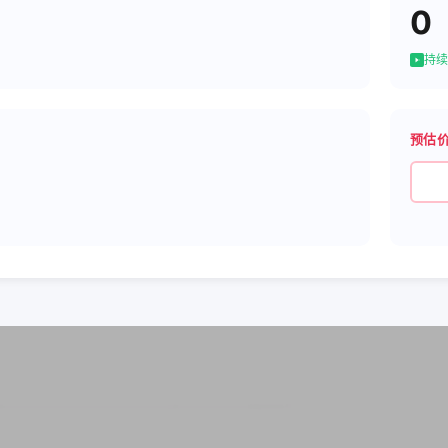
0
持续
预估