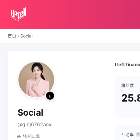
首页
›
Social
I left finan
粉丝数
25.
Social
@gibj6762aex
互动率
?
马来西亚
🌐