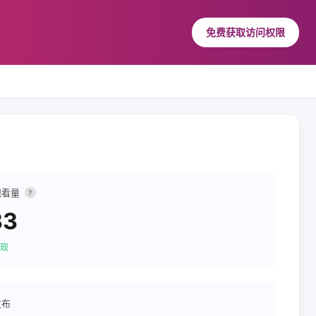
免费获取访问权限
观看量
?
33
现
发布