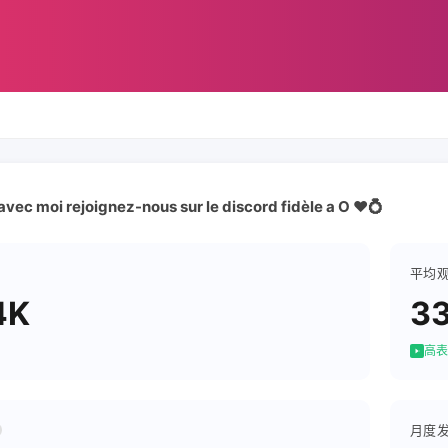
avec moi rejoignez-nous sur le discord fidèle a O ❤️💍
平均
4K
3
高表
月度