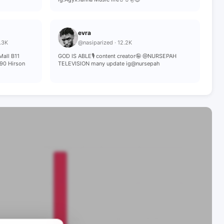
evra
.3K
@nasiparized · 12.2K
ll B11
GOD IS ABLE🎙️ content creator🤪 @NURSEPAH
90 Hirson
TELEVISION many update ig@nursepah