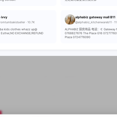
 ivvy
alphabiz gateway mall B11
omtumbakidseller · 10.7K
@alphabiz_kitchenwareb11 · 11
mba kids clothes whazz up@
ALPHABIZ 厨房用品 电话：🤙 Gateway Ma
 Esther,NO EXCHANGE/REFUND
0768827676 The Place G16 07277760
Plaza 0724776090