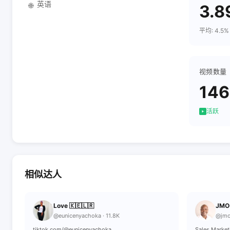
英语
🌐
3.8
平均: 4.5%
视频数量
146
活跃
相似达人
Love 🇰🇪🇱🇷
JMO
@eunicenyachoka · 11.8K
@jmo
tiktok.com/@eunicenyachoka
Sales,Market