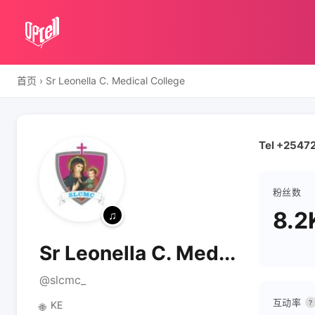
首页
›
Sr Leonella C. Medical College
Tel +2547
粉丝数
8.2
Sr Leonella C. Med...
@slcmc_
互动率
?
KE
🌐