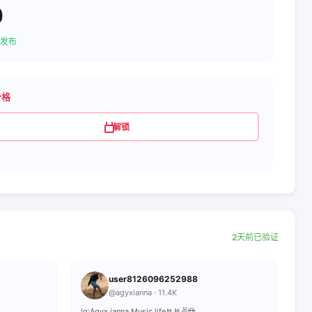
0
发布
价格
解锁
2天前已验证
user8126096252988
@agyxianna · 11.4K
lg:Agyx.ianna Music life🤘🤘✌😍