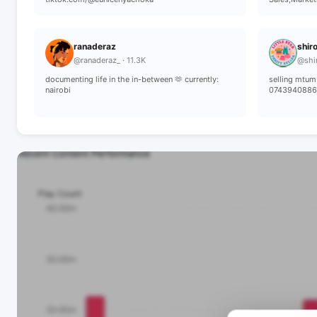
ranaderaz
shiro
@ranaderaz_ · 11.3K
@shir
documenting life in the in-between 🫶 currently:
selling mtu
nairobi
0743940886