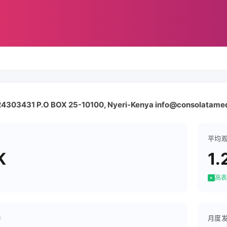
24303431 P.O BOX 25-10100, Nyeri-Kenya info@consolatamed
平均
K
1.
高表
月度