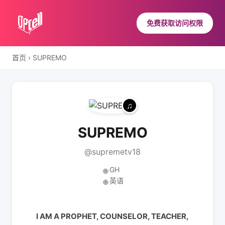
免费获取访问权限
首页
›
SUPREMO
SUPREMO
@supremetv18
GH
🌐
英语
🌐
I AM A PROPHET, COUNSELOR, TEACHER,