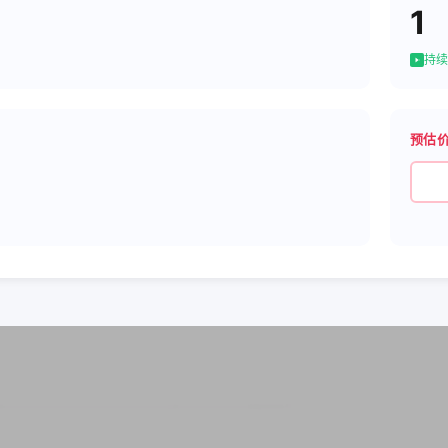
1
持续
预估