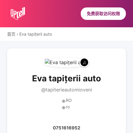
免费获取访问权限
首页
›
Eva tapițerii auto
Eva tapițerii auto
@tapiterieautomioveni
RO
🌐
ro
🌐
0751616952