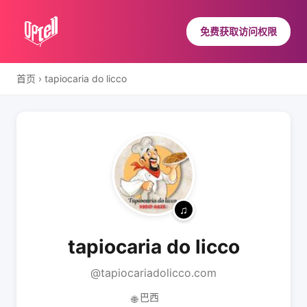
免费获取访问权限
首页
›
tapiocaria do licco
tapiocaria do licco
@tapiocariadolicco.com
巴西
🌐