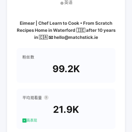
英语
🌐
Eimear | Chef Learn to Cook • From Scratch
Recipes Home in Waterford 🇮🇪 after 10 years
in 🇨🇦 📧 hello@matchstick.ie
粉丝数
99.2K
平均观看量
?
21.9K
高表现