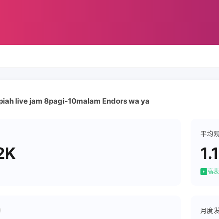
piah live jam 8pagi-10malam Endors wa ya
平均
2K
1.
高表
月度