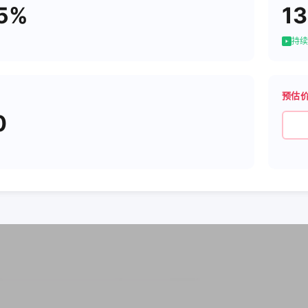
55%
1
持续
预估
0