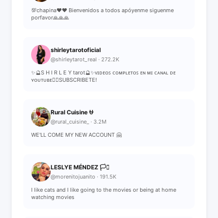
💯chapina❤️❤️ Bienvenidos a todos apóyenme siguenme
porfavor🙏🙏🙏
shirleytarotoficial
@shirleytarot_real · 272.2K
✨🔮S H I R L E Y tarot🔮✨ᴠɪᴅᴇᴏꜱ ᴄᴏᴍᴘʟᴇᴛᴏꜱ ᴇɴ ᴍɪ ᴄᴀɴᴀʟ ᴅᴇ
ʏᴏᴜᴛᴜʙᴇ👇🏼SUBSCRIBETE!
Rural Cuisine ⛎
@rural_cuisine_ · 3.2M
WE'LL COME MY NEW ACCOUNT 🤗
LESLYE MÉNDEZ 🏳️‍⚧️
@morenitojuanito · 191.5K
I like cats and I like going to the movies or being at home
watching movies