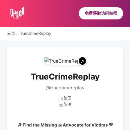
免费获取访问权限
首页
›
TrueCrimeReplay
TrueCrimeReplay
@truecrimereplay
美国
🇺🇸
英语
🌐
🔎 Find the Missing ⚖️ Advocate for Victims 💜