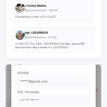
J Carlos Molina
@jcarlosmolina12 · 189.4K
Cauntertops y más 🤜🏻🤛🏻🤝✌🏻
tgk: LEEVERSUS
@davidleeversus · 210.4K
in USA 🇺🇸 You Tube - LEEVERSUS Где беру заказы?🛠️
Бесплатный гайд в моем тгк: LEEVERSUS
📩 查看联系信息
商务邮箱
电话 / WhatsApp