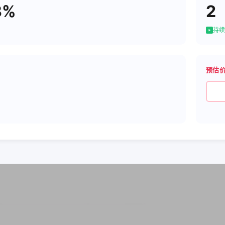
3%
2
持续
预估