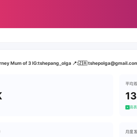
urney Mum of 3 IG:tshepang_olga 📍:🇿🇦 tshepolga@gmail.co
平均
K
1
高表
月度