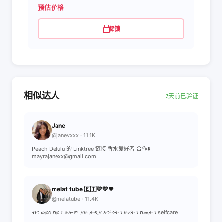
预估价格
解锁
相似达人
2天前已验证
Jane
@janevxxx · 11.1K
Peach Delulu 的 Linktree 链接 香水爱好者 合作⬇️
mayrajanexx@gmail.com
melat tube 🇪🇹💚💛❤️
@melatube · 11.4K
ብና ወይስ ሻይ ፣ ቆሎም ያዙ ታዲያ እናትነት ፣ ዙረት ፣ ሸመታ ፣ selfcare