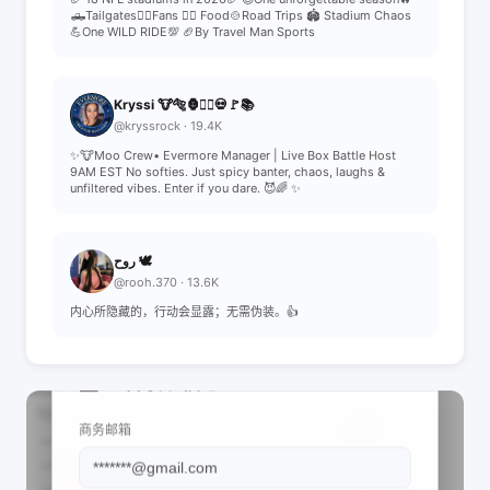
🛻Tailgates🧛‍♀️Fans 🧛‍♂️ Food🍲Road Trips 🏟 Stadium Chaos
💪One WILD RIDE💯 🏈By Travel Man Sports
Kryssi 🐮🐅🦍🏴‍☠️💀🚩📚
@kryssrock · 19.4K
✨🐮Moo Crew• Evermore Manager | Live Box Battle Host
9AM EST No softies. Just spicy banter, chaos, laughs &
unfiltered vibes. Enter if you dare. 😈🌈 ✨
روح 🕊️
@rooh.370 · 13.6K
内心所隐藏的，行动会显露；无需伪装。👍
📩 查看联系信息
商务邮箱