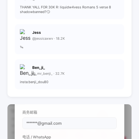
THANK YALL FOR 30K R: liquidw4vess Romans 5 verse 8
shadowbanned?🙄
Jess
@jessicaxwv · 18.2K
🦦
Ben_ji_
@_mr_benji_ · 32.7K
insta:benji_dou80
📩 查看联系信息
商务邮箱
电话 / WhatsApp