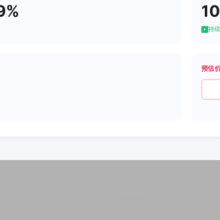
9%
10
持续
预估