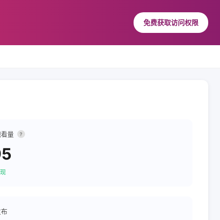
免费获取访问权限
观看量
?
95
现
发布