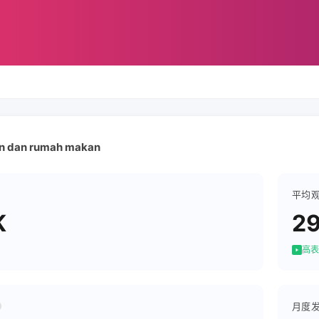
n dan rumah makan
平均
K
2
高表
月度